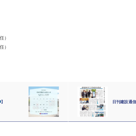
任）
任）
】
日刊建設通