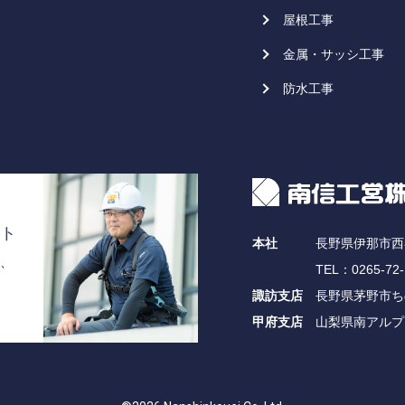
屋根工事
金属・サッシ工事
防水工事
ト
本社
長野県伊那市西春
、
TEL：0265-72
諏訪支店
長野県茅野市ちの
甲府支店
山梨県南アルプス