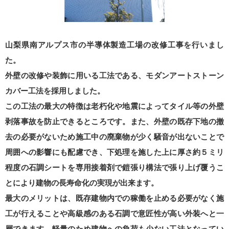
山梨県南アルプス市の半導体製造工場の改修工事を行いまし
た。
外壁の改修や装飾に用いる工法である、モダンアートストーン
カバー工法を採用しました。
この工法の最大の特徴は老朽化や地震によってタイル等の外壁
剥落事故を防止できるところです。また、外壁の既存下地の撤
去の必要がないため施工中の廃棄物が少く騒音が出ないことで
周囲への影響にも配慮でき、下処理を施した上に厚さ約５ミリ
程度の石調シートを専用接着剤で鎧張り構法で張り上げ覆うこ
とにより建物の長寿命化の実現が出来ます。
最大のメリットは、既存建物内での稼働を止める必要がなく施
工が行えることや高級感のある石調で意匠性が高い外装へと一
層できます。軽量のため建物への負荷も少ない工法となってい