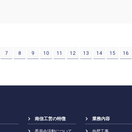
7
8
9
10
11
12
13
14
15
16
南信工営の特徴
業務内容
委員会活動について
外壁工事