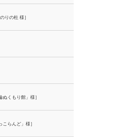
のりの杜 様］
輪ぬくもり館」様］
っこらんど」様］