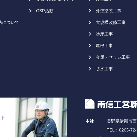
CSR活動
外壁塗装工事
格について
大規模改修工事
塗床工事
屋根工事
金属・サッシ工事
防水工事
ト
本社
長野県伊那市西春
、
TEL：0265-72