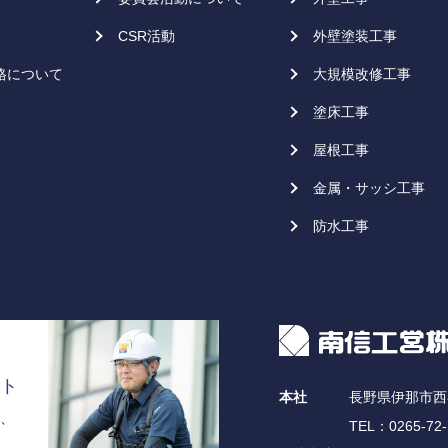
CSR活動
外壁塗装工事
格について
大規模改修工事
塗床工事
屋根工事
金属・サッシ工事
防水工事
ト
本社
長野県伊那市西春
、
TEL：0265-72