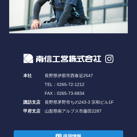
本社
長野県伊那市西春近2547
TEL：0265-72-1212
FAX：0265-73-6834
諏訪支店
長野県茅野市ちの243-3 宗和ビル1F
甲府支店
山梨県南アルプス市藤田2287
©2026 Nanshinkouei Co.,Ltd.
採用情報