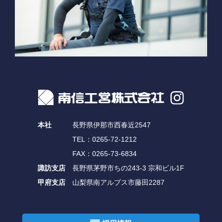
本社
長野県伊那市西春近2547
TEL：0265-72-1212
FAX：0265-73-6834
諏訪支店
長野県茅野市ちの243-3 宗和ビル1F
甲府支店
山梨県南アルプス市藤田2287
©2026 Nanshinkouei Co.,Ltd.